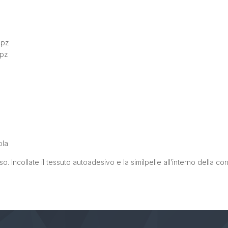
 pz
 pz
ola
o. Incollate il tessuto autoadesivo e la similpelle all’interno della co