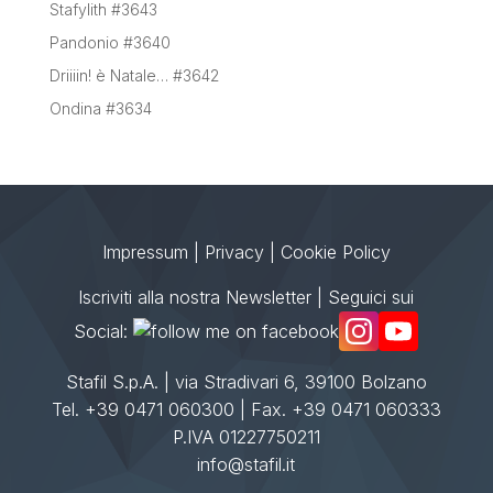
Stafylith #3643
Pandonio #3640
Driiiin! è Natale… #3642
Ondina #3634
Impressum
|
Privacy
|
Cookie Policy
Iscriviti alla nostra Newsletter
| Seguici sui
Social:
Stafil S.p.A. | via Stradivari 6, 39100 Bolzano
Tel. +39 0471 060300 | Fax. +39 0471 060333
P.IVA 01227750211
info@stafil.it