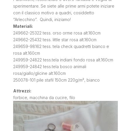
sperimentare. Se siete alle prime armi potete iniziare
con il classico motivo a quadri, cosiddetto
“Arlecchino”. Quindi, iniziamo!
Materiali:
249662-25322 tess. orso orme rosa alt.160cm
249662-25432 tess. little star rosa alt.160cm
249659-98162 tess. tela check quadretti bianco e
rosa alt.160cm
249959-24822 tess.tela indiani fondo rosa alt.160cm
249959-24842 tess.tela bosco animali
rosa/giallo/glicine alt.160cm
250078-101 pile stafil 150cm 220g/m², bianco
Attrezzi:
forbice, macchina da cucire, filo