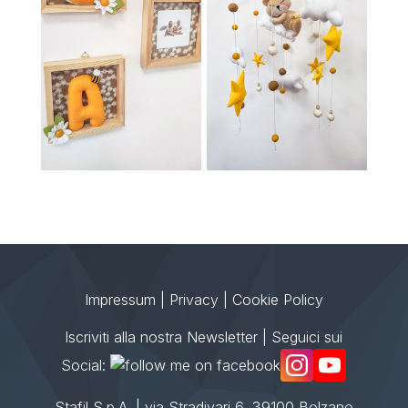
Impressum
|
Privacy
|
Cookie Policy
Iscriviti alla nostra Newsletter
| Seguici sui
Social:
Stafil S.p.A. | via Stradivari 6, 39100 Bolzano