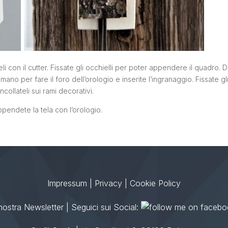
li con il cutter. Fissate gli occhielli per poter appendere il quadro.
D
mano per fare il foro dell’orologio e inserite l’ingranaggio.
Fissate g
ncollateli sui rami decorativi.
pendete la tela con l’orologio
.
Impressum
|
Privacy
|
Cookie Policy
a nostra Newsletter
| Seguici sui Social: