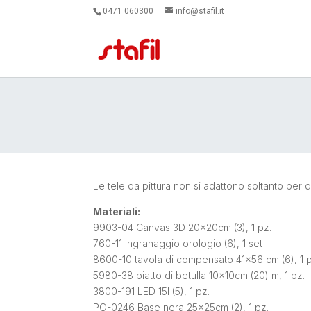
0471 060300
info@stafil.it
Le tele da pittura non si adattono soltanto per
Materiali
:
9903-04 Canvas 3D 20x20cm (3), 1 pz.
760-11 Ingranaggio orologio (6), 1 set
8600-10 tavola di compensato 41×56 cm (6), 1 p
5980-38 piatto di betulla 10x10cm (20) m, 1 pz.
3800-191 LED 15l (5), 1 pz.
PO-0246 Base nera 25x25cm (2), 1 pz.