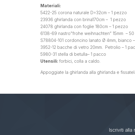
Materiali:
5422-25 corona naturale D=32cm – 1 pezzo
23936 ghirlanda con brina170cm – 1 pezzo
24078 ghirlanda con foglie 180cm – 1 pezzo
6138-69 nastro”frohe weihnachten” 15mm – 50
S78804-101 cordoncino lanato Ø 4mm, bianco 
3952-12 bacche di vetro 20mm. Petrolio – 1 pa
5980-31 stella di betulla– 1 pacco
Utensili:
forbici, colla a caldo.
Appoggiate la ghirlanda alla ghirlanda e fissatel
Iscriviti all