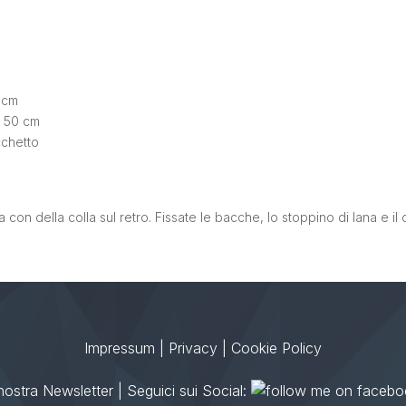
 cm
– 50 cm
cchetto
a con della colla sul retro. Fissate le bacche, lo stoppino di lana e il
Impressum
|
Privacy
|
Cookie Policy
a nostra Newsletter
| Seguici sui Social: