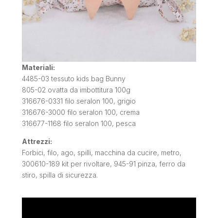
Materiali:
4485-03 tessuto kids bag Bunny
805-02 ovatta da imbottitura 100g
316676-0331 filo seralon 100, grigio
316676-3000 filo seralon 100, crema
316677-1168 filo seralon 100, pesca
Attrezzi:
Forbici, filo, ago, spilli, macchina da cucire, metro,
300610-189 kit per rivoltare, 945-91 pinza, ferro da
stiro, spilla di sicurezza.