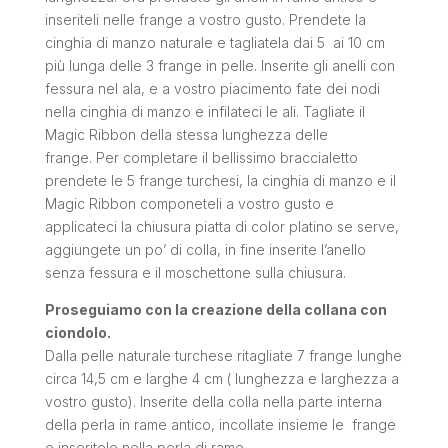
inseriteli nelle frange a vostro gusto. Prendete la
cinghia di manzo naturale e tagliatela dai 5 ai 10 cm
più lunga delle 3 frange in pelle. Inserite gli anelli con
fessura nel ala, e a vostro piacimento fate dei nodi
nella cinghia di manzo e infilateci le ali. Tagliate il
Magic Ribbon della stessa lunghezza delle
frange. Per completare il bellissimo braccialetto
prendete le 5 frange turchesi, la cinghia di manzo e il
Magic Ribbon componeteli a vostro gusto e
applicateci la chiusura piatta di color platino se serve,
aggiungete un po’ di colla, in fine inserite l’anello
senza fessura e il moschettone sulla chiusura.
Proseguiamo con la creazione della collana con
ciondolo.
Dalla pelle naturale turchese ritagliate 7 frange lunghe
circa 14,5 cm e larghe 4 cm ( lunghezza e larghezza a
vostro gusto). Inserite della colla nella parte interna
della perla in rame antico, incollate insieme le frange
e inseritele nella perla di rame.