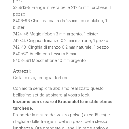
pezzi
335913-9 Frange in vera pelle 21×25 mm turchese, 1
pezzo
8406-96 Chiusura piatta da 25 mm color platino, 1
blister
7424-46 Magic ribbon 3 mm argento, 1 blister
742-44 Cinghia di manzo 0.2 mm marrone, 1 pezzo
742-43 Cinghia di manzo 0.2 mm naturale, 1 pezzo
840-671 Anello con fessura 5 mm
8403-591 Moschettone 10 mm argento
Attrezzi:
Colla, pinza, tenaglia, forbice
Con molta semplicità abbiamo realizzato questo
bellissimo set da abbinare al vostro look.
Iniziamo con creare il Braccialetto in stile etnico
turchese.
Prendete la misura del vostro polso ( circa 15 cm) e
ritagliate dalle frange in pelle 5 pezzi della stessa
lunghezza. Ora prendete gli anelli in rame antico e