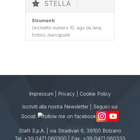
STELLA
Strumenti
Uncinetto numero 10, ago da lana,
forbici, marcapunti
Impressum
|
Privacy
|
Cookie Policy
Iscriviti alla nostra Newsletter
| Seguici sui
Social:
Stafil S.p.A. | via Stradivari 6, 39100 Bolzano
Tel. +39 0471 060300 | Fax. +39 0471 060333