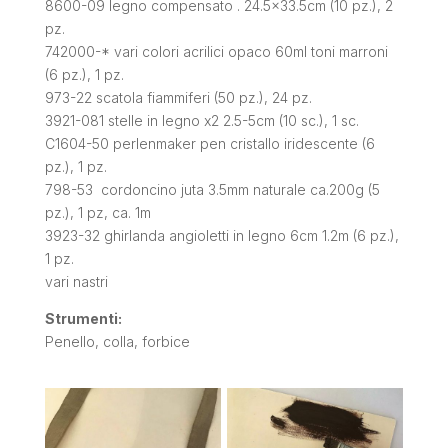
8600-09 legno compensato . 24.5×33.5cm (10 pz.), 2
pz.
742000-* vari colori acrilici opaco 60ml toni marroni
(6 pz.), 1 pz.
973-22 scatola fiammiferi (50 pz.), 24 pz.
3921-081 stelle in legno x2 2.5-5cm (10 sc.), 1 sc.
C1604-50 perlenmaker pen cristallo iridescente (6
pz.), 1 pz.
798-53 cordoncino juta 3.5mm naturale ca.200g (5
pz.), 1 pz, ca. 1m
3923-32 ghirlanda angioletti in legno 6cm 1.2m (6 pz.),
1 pz.
vari nastri
Strumenti:
Penello, colla, forbice