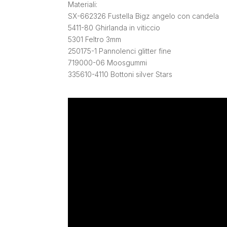
Materiali:
SX-662326 Fustella Bigz angelo con candela
5411-80 Ghirlanda in viticcio
5301 Feltro 3mm
250175-1 Pannolenci glitter fine
719000-06 Moosgummi
335610-4110 Bottoni silver Stars