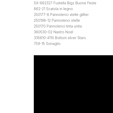
SX-662327 Fustella Bigz Buone Feste
862-21 Scatola in legno
250177-8 Pannolenci stelle glitter
250198-12 Pannolenci stelle
250170 Pannolenci tinta unita
380530-02 Nastro Noel
335610-4110 Bottoni silver Stars
759-15 Sonaglio