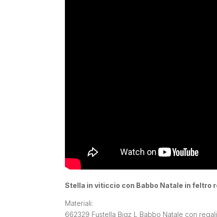
Stella in viticcio con Babbo Natale in feltr
Materiali:
662329 Fustella Bigz L Babbo Natale con regal