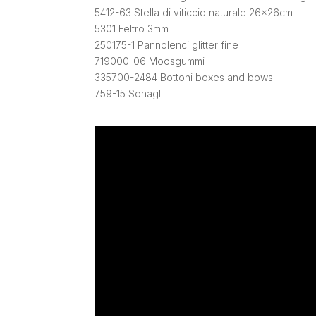
5412-63 Stella di viticcio naturale 26x26cm
5301 Feltro 3mm
250175-1 Pannolenci glitter fine
719000-06 Moosgummi
335700-2484 Bottoni boxes and bows
759-15 Sonagli