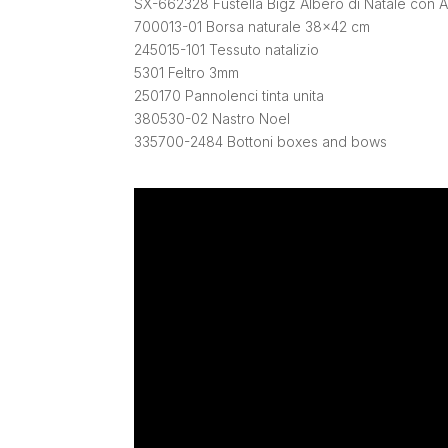
SX-662328 Fustella Bigz Albero di Natale con 
700013-01 Borsa naturale 38×42 cm
245015-101 Tessuto natalizio
5301 Feltro 3mm
250170 Pannolenci tinta unita
380530-02 Nastro Noel
335700-2484 Bottoni boxes and bows