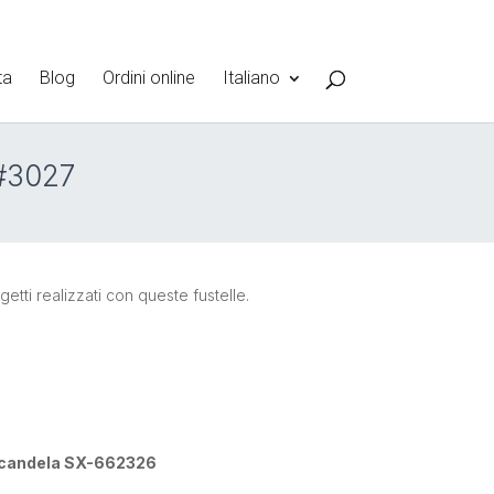
ta
Blog
Ordini online
Italiano
 #3027
etti realizzati con queste fustelle.
on candela SX-662326