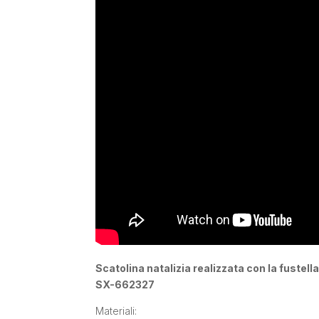
Scatolina natalizia realizzata con la fustell
SX-662327
Materiali: